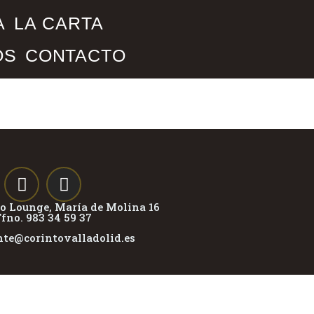
A
LA CARTA
OS
CONTACTO
ro Lounge, María de Molina 16
fno. 983 34 59 37
nte@corintovalladolid.es