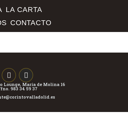
A
LA CARTA
OS
CONTACTO
ro Lounge, María de Molina 16
fno. 983 34 59 37
nte@corintovalladolid.es